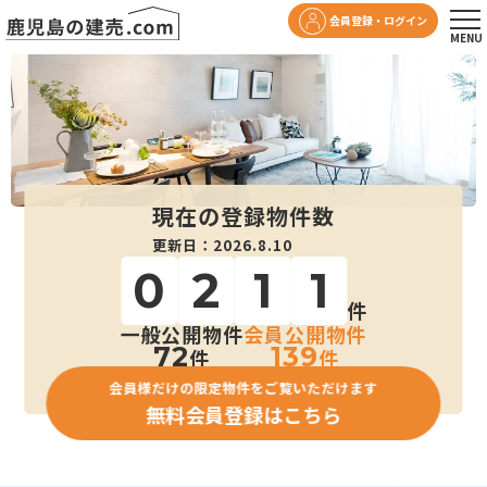
会員登録・ログイン
現在の登録物件数
更新日：2026.8.10
0
2
1
1
件
一般公開物件
会員公開物件
72
139
件
件
会員様だけの限定物件をご覧いただけます
無料会員登録はこちら