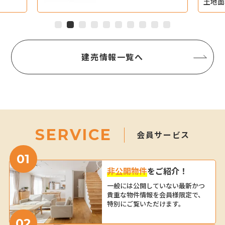
土地面
建売情報一覧へ
SERVICE
会員サービス
01
非公開物件
を
ご紹介！
一般には公開していない
最新かつ
貴重な物件情報を
会員様限定で、
特別にご覧いただけます。
02