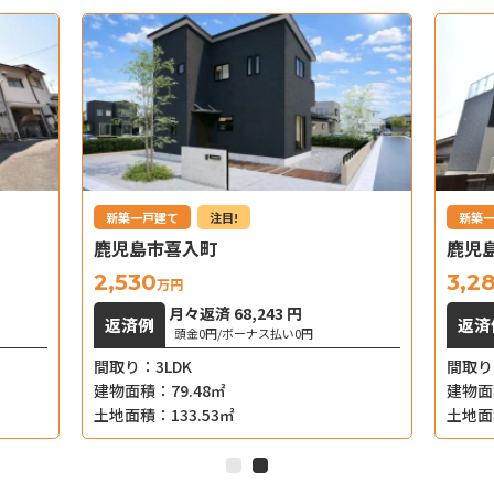
新築一戸建て
注目!
新築
鹿児島市喜入町
鹿児
2,530
3,2
万円
月々返済
68,243
円
返済例
返済
頭金0円/ボーナス払い0円
間取り：
3LDK
間取り
建物面積：
79.48㎡
建物面
土地面積：
133.53㎡
土地面