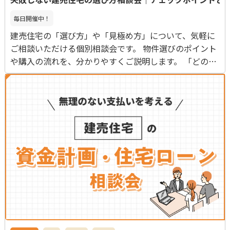
毎日開催中！
建売住宅の「選び方」や「見極め方」について、気軽に
ご相談いただける個別相談会です。 物件選びのポイント
や購入の流れを、分かりやすくご説明します。 「どの建
予約可
売住宅を選べばいいのか分からない」 「何を基準に判断
すればいいの？」 そんな方に向けた、建売住宅の選び
方に特化した相談会です。 立地や間取りだけでなく、
周辺環境や将来の暮らしやすさなど、 見落としがちなチ
ェックポイントについてもご案内します。 また、購入
までの流れや注意点も事前に知っておくことで、 スムー
ズに検討を進めることができます。 建売住宅は「すぐ
住める」メリットがある一方で、 事前の見極めがとても
重要です。 初めての方でも安心して判断できるよう、
基礎から丁寧にご説明いたします。 【こんな方におす
すめ】 ・建売住宅の選び方を知りたい方 ・物件を見ると
きのチェックポイントを知りたい方 ・購入までの流れを
把握したい方 ・後悔しない選び方をしたい方 【開催店