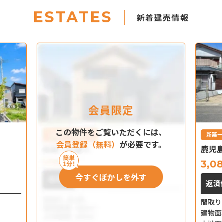
ESTATES
新着建売情報
会員限定
この物件をご覧いただくには、
新築
会員登録（無料）
が必要です。
鹿児
簡単
3,0
分！
1
今すぐぼかしを外す
返済
間取り
建物面