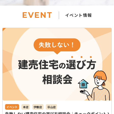
EVENT
イベント情報
予約可
イベント
本店
伊敷店
谷山店
失敗しない建売住宅の選び方相談会｜チェックポイントと