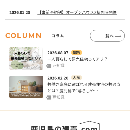
い。 【こんな方におすすめ】 ・月々の支払いに不安が
ある方 ・無理のない予算を知りたい方 ・住宅ローンの仕
2026.01.28
【事前予約制】オープンハウス2棟同時開催
組みを理解したい方 ・建売住宅の購入を検討し始めた方
【開催店舗】 ・本店 〒890-0055 鹿児島県鹿児
島市上荒田町38-8 ・伊敷店 〒890-0005 鹿児島県
COLUMN
コラム
一覧へ
鹿児島市下伊敷1丁目46-16 ・谷山店 〒891-0113
鹿児島県鹿児島市東谷山1丁目59-2
2026.08.07
NEW
一人暮らしで建売住宅ってアリ？
豆知識
2026.02.20
人 気
共働き家庭に選ばれる建売住宅の共通点
とは？鹿児島で“暮らしや…
豆知識