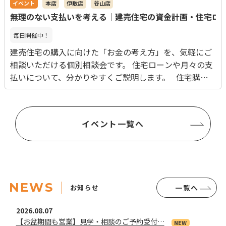
イベント
本店
伊敷店
谷山店
舗】 ・本店 〒890-0055 鹿児島県鹿児島市上荒
無理のない支払いを考える｜建売住宅の資金計画・住宅ロ
田町38-8 ・伊敷店 〒890-0005 鹿児島県鹿児島市
下伊敷1丁目46-16 ・谷山店 〒891-0113 鹿児島県
毎日開催中！
鹿児島市東谷山1丁目59-2
建売住宅の購入に向けた「お金の考え方」を、気軽にご
相談いただける個別相談会です。 住宅ローンや月々の支
払いについて、分かりやすくご説明します。 住宅購入
を考えるとき、 多くの方が不安に感じるのが「支払い」
のことです。 ・毎月いくらくらいの返済になるのか ・
今の収入で無理なく払っていけるのか ・借りられる金額
イベント一覧へ
と、実際に払える金額の違い 建売住宅は価格が分かり
やすいからこそ、 「自分にとって無理のない予算かどう
か」を見極めることが重要です。 この相談会では、住
宅ローンの基本から、 将来を見据えた資金計画の立て方
まで、具体的にご説明します。 あらかじめ支払いの目
NEWS
お知らせ
一覧へ
安を把握しておくことで、 安心して物件選びを進めるこ
とができます。 まだ具体的な購入時期が決まっていな
2026.08.07
い方も、 情報収集の一環としてお気軽にご参加くださ
【お盆期間も営業】見学・相談のご予約受付…
NEW