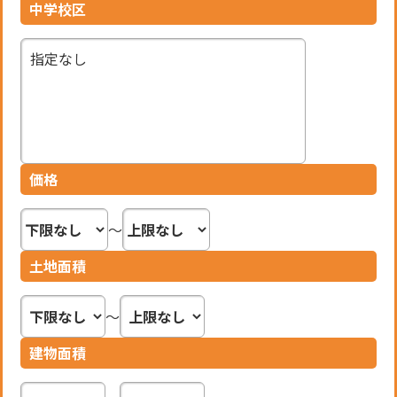
中学校区
並び替え
新着順
価格
土地面積
建物面積
築年月
未入居一戸建て
会員限定
会員限定物件です
価格
こちらの物件は会員限定物件です。
閲覧希望の方は会員登録／ログインをお願いいた
します。
～
会員登録・ログイン
土地面積
更新日：2026/8/2
～
建物面積
未入居一戸建て
新築戸建 吉野町／５区画