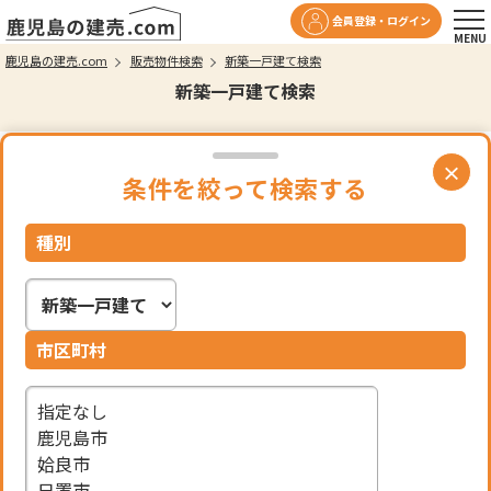
会員登録・ログイン
鹿児島の建売.com
販売物件検索
新築一戸建て検索
新築一戸建て検索
×
条件を絞って検索する
検索結果表示
種別
213
一般公開
会員限定
件
73
140
件
件
市区町村
無料会員登録はこちら
ご来店予約はこちら