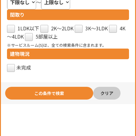
～
鹿児島県鹿児島市吉野町
間取り
お気に入りに追加する
まとめて資料請求
1LDK以下
2K～2LDK
3K～3LDK
4K
～4LDK
5部屋以上
2,950
万円
※サービスルーム(S)は、全ての検索条件に含まれます。
ＪＲ日豊本線
鹿児島駅
交通
建物現況
3LDK+S
間取り
未完成
204.39㎡
土地面積
100.19㎡
建物面積
鹿児島市立吉野東小学校
小学校区
クリア
鹿児島市立吉野東中学校
中学校区
2023年5月
築年月
更新日：2026/6/15