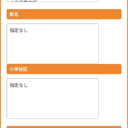
駅名
※地図上の「対象地」は実際の場所ではない場合があります。詳しくはお
問い合わせください。
小学校区
お気に入りリストを見る
11 ページ中1ページ目
1
2
3
4
5
次のページ
最後のページ